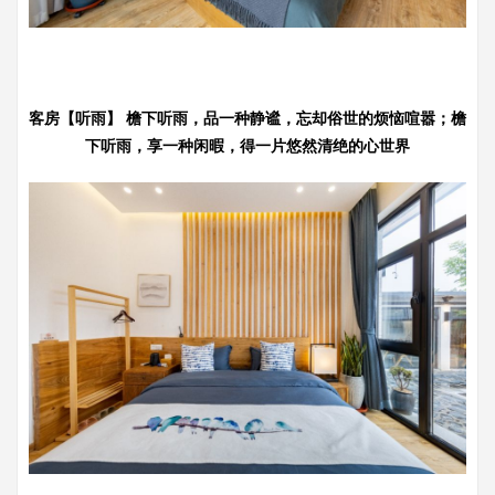
客房【听雨】 檐下听雨，品一种静谧，忘却俗世的烦恼喧嚣；檐
下听雨，享一种闲暇，得一片悠然清绝的心世界