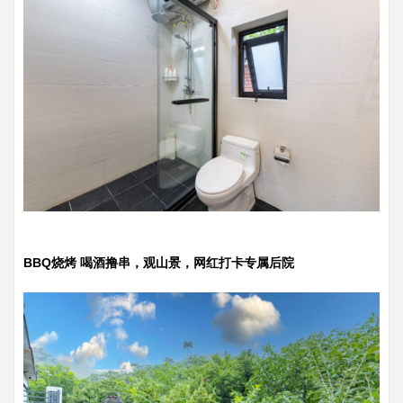
BBQ烧烤 喝酒撸串，观山景，网红打卡专属后院