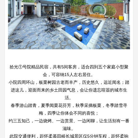
拾光①号院精品民宿，共有5间客房，适合四到五个家庭小型聚
会，可容纳15人左右居住。
小院四周环山，板栗树园古老而丰产，历史悠久，远近闻名；踏
进这儿，迎面而来的乡土田园气息，会让你遗忘喧嚣的城市生
活。
春季游山踏青，夏季闻栗花芬芳，秋季采摘板栗，冬季踏雪寻
梅，四季让你体会不同的喜悦；
约三五知己，一边烧烤、一边赏景、一边闲聊，让生活别有一番
滋味。
此院交通便利，距怀柔慕田峪长城景区仅5分钟车程，距怀柔响