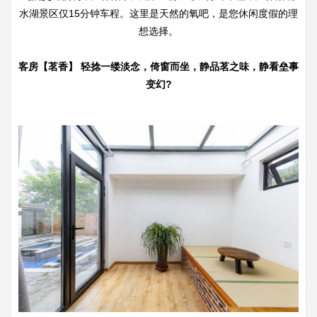
水湖景区仅15分钟车程。这里是天然的氧吧，是您休闲度假的理
想选择。
客房【茗香】 轻捻一缕淡念，倚窗而坐，静品茗之味，静看垒事
变幻?