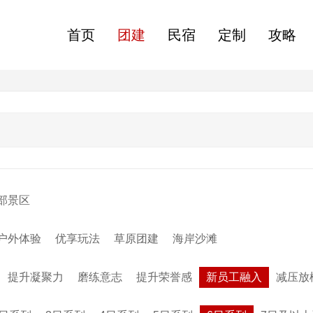
首页
团建
民宿
定制
攻略
部景区
户外体验
优享玩法
草原团建
海岸沙滩
提升凝聚力
磨练意志
提升荣誉感
新员工融入
减压放