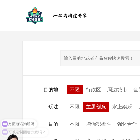
目的地
：
不限
行政区
周边城市
全
玩法
：
不限
主题创意
水上娱乐
方便电话沟通吗
目的
：
不限
增强积极性
强化合作
可以定制团建方案吗？