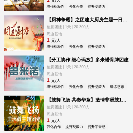
1
元/人
增强积极性
强化合作
提升凝聚力
提升荣誉感
【厨神争霸】之团建大厨房主题一日团建
创意团建
1天
20-300人
周边基地
1
元/人
增强积极性
强化合作
提升凝聚力
提升荣誉感
【分工协作 细心码放】多米诺骨牌团建
创意团建
1天
20-300人
周边基地
1
元/人
增强积极性
强化合作
提升凝聚力
磨练意志
新
【鼓舞飞扬 共奏华章】激情非洲鼓1日团建
创意团建
1天
20-300人
周边基地
1
元/人
强化合作
提升凝聚力
提升荣誉感
新员工融入