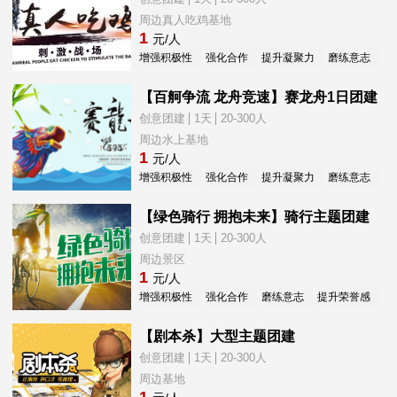
周边真人吃鸡基地
1
元/人
增强积极性
强化合作
提升凝聚力
磨练意志
新
【百舸争流 龙舟竞速】赛龙舟1日团建
创意团建
1天
20-300人
周边水上基地
1
元/人
增强积极性
强化合作
提升凝聚力
磨练意志
新
【绿色骑行 拥抱未来】骑行主题团建
创意团建
1天
20-300人
周边景区
1
元/人
增强积极性
强化合作
磨练意志
提升荣誉感
新
【剧本杀】大型主题团建
创意团建
1天
20-300人
周边基地