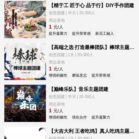
【精于工 匠于心 品于行】DIY手作团建
创意团建
半天
20-300人
周边基地
1
元/人
提升凝聚力
提升荣誉感
新员工融入
减压放松
【高端之选 打造最棒团队】棒球主题团建
创意团建
1天
20-300人
周边基地
1
元/人
增强积极性
磨练意志
提升荣誉感
新员工融入
【巅峰乐队】音乐主题团建
创意团建
半天
20-300人
周边基地
1
元/人
增强积极性
强化合作
提升凝聚力
提升荣誉感
【大吉大利 王者吃鸡】真人吃鸡主题团建
创意团建
1天
20-300人