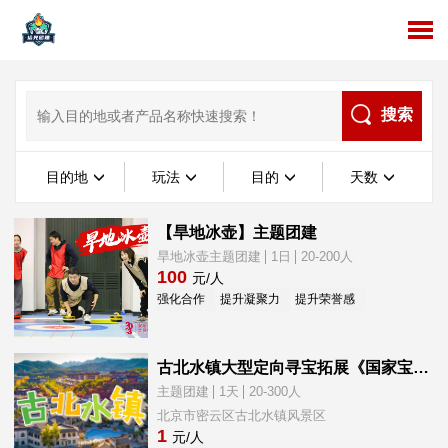
搜索
目的地
玩法
目的
天数
【旱地冰壶】主题团建
旱地冰壶主题团建
1日
20-200人
100
元/人
强化合作
提升凝聚力
提升荣誉感
新员工融入
古北水镇大型定向寻宝拓展《国家宝藏》一日团建
主题团建
1天
20-300人
北京市密云区古北水镇风景区
1
元/人