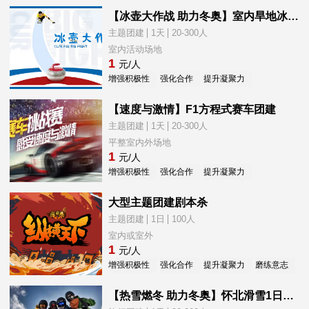
【冰壶大作战 助力冬奥】室内旱地冰壶一日团建
主题团建
1天
20-300人
室内活动场地
1
元/人
增强积极性
强化合作
提升凝聚力
提升荣誉感
【速度与激情】F1方程式赛车团建
主题团建
1天
20-300人
平整室内外场地
1
元/人
增强积极性
强化合作
提升凝聚力
提升荣誉感
大型主题团建剧本杀
主题团建
1日
100人
室内或室外
1
元/人
增强积极性
强化合作
提升凝聚力
磨练意志
提
【热雪燃冬 助力冬奥】怀北滑雪1日团建