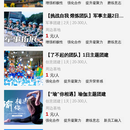
增强积极性
强化合作
提升凝聚力
磨练意志
新
【挑战自我 熔炼团队】军事主题2日团建
军事团建
2天
20-300人
周边基地
1
元/人
增强积极性
强化合作
提升凝聚力
磨练意志
提
【了不起的团队】1日主题团建
创意团建
1天
20-300人
周边基地
1
元/人
强化合作
提升凝聚力
提升荣誉感
新员工融入
【“瑜”你相遇】瑜伽主题团建
创意团建
1天
20-300人
周边基地
1
元/人
强化合作
提升凝聚力
磨练意志
新员工融入
减