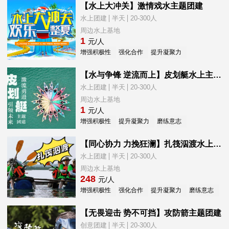
【水上大冲关】激情戏水主题团建
水上团建
半天
20-300人
周边水上基地
1
元/人
增强积极性
强化合作
提升凝聚力
新员工融入
【水与争锋 逆流而上】皮划艇水上主题团建
水上团建
半天
20-300人
周边水上基地
1
元/人
增强积极性
提升凝聚力
磨练意志
新员工融入
【同心协力 力挽狂澜】扎筏泅渡水上团建
水上团建
半天
20-300人
周边水上基地
248
元/人
增强积极性
强化合作
提升凝聚力
磨练意志
新
【无畏迎击 势不可挡】攻防箭主题团建
创意团建
半天
20-300人