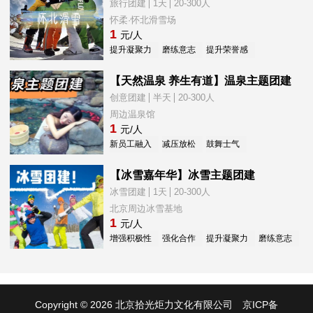
旅行团建
1天
20-300人
怀柔·怀北滑雪场
1
元/人
提升凝聚力
磨练意志
提升荣誉感
新员工融入
【天然温泉 养生有道】温泉主题团建
创意团建
半天
20-300人
周边温泉馆
1
元/人
新员工融入
减压放松
鼓舞士气
【冰雪嘉年华】冰雪主题团建
冰雪团建
1天
20-300人
北京周边冰雪基地
1
元/人
增强积极性
强化合作
提升凝聚力
磨练意志
新
Copyright © 2026 北京拾光炬力文化有限公司
京ICP备