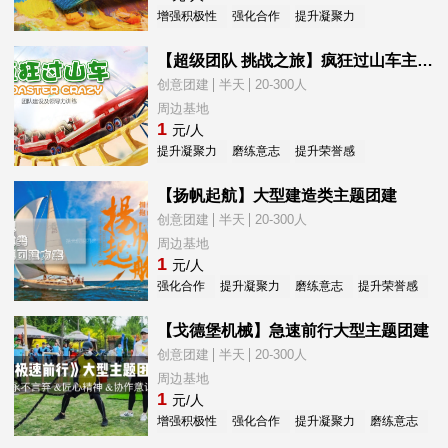
增强积极性
强化合作
提升凝聚力
提升荣誉感
【超级团队 挑战之旅】疯狂过山车主题团建
创意团建
半天
20-300人
周边基地
1
元/人
提升凝聚力
磨练意志
提升荣誉感
新员工融入
【扬帆起航】大型建造类主题团建
创意团建
半天
20-300人
周边基地
1
元/人
强化合作
提升凝聚力
磨练意志
提升荣誉感
新
【戈德堡机械】急速前行大型主题团建
创意团建
半天
20-300人
周边基地
1
元/人
增强积极性
强化合作
提升凝聚力
磨练意志
提