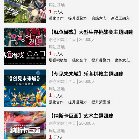
周边基地
1
元/人
强化合作
提升凝聚力
磨练意志
新员工融入
减
【鱿鱼游戏】大型生存挑战类主题团建
创意团建
半天
20-300人
周边基地
1
元/人
增强积极性
强化合作
提升凝聚力
磨练意志
提
【创见未来城】乐高拼接主题团建
创意团建
半天
20-300人
周边基地
1
元/人
强化合作
提升凝聚力
提升荣誉感
新员工融入
【纳斯卡巨画】艺术主题团建
创意团建
半天
20-300人
周边基地
1
元/人