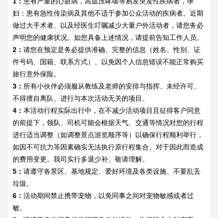
1：
患有严重的心脏病，高血压哮喘等易发突发性疾病者，孕
妇：患有急性传染病及其他不适于参加公众活动的疾病者。近期
做过大手术者、以及经医生叮嘱减少大量户外活动者，请您务必
声明您的健康状况。如您具备上述情况，请提前告知工作人员。
2：
请您在预定是务必提供准确、完整的信息（姓名、性别、证
件号码、国籍、联系方式）、以免因个人信息错误不能正常购买
旅行意外保险。
3：
所有小伙伴必须服从教练及老师的安排与指挥、未经许可、
不得擅自离队、进行与本次活动无关的项目。
4：
本活动行程实际出行中，在不减少活动项目且征得客户同意
的前提下，领队、司机可能会根据天气、交通等情况对您的行程
进行适当调整（如调整景点游览顺序等）以确保行程顺利举行，
如因不可抗力等因素确实无法执行原行程集合、对于因此而造成
的费用变更。我司实行多退少补、敬请理解。
5：
请遵守各景区、基地规定、爱好环境及各类设施、不要乱丢
垃圾。
6：
活动期间禁止携带宠物，以免同事之间对宠物敏感或者过
敏。