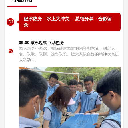
破冰热身—水上大冲关 —总结分享—合影留
D1
念
09:00 破冰起航 互动热身
团队热身小游戏，教练讲述团建的内容和意义，制定队
名、队歌、队训、选出队长。让大家以良好的精神状态进
入活动中。